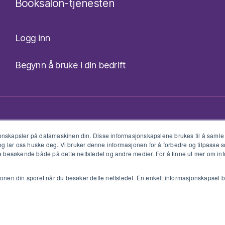
Booksalon-tjenesten
Logg inn
Begynn å bruke i din bedrift
sjonskapsler på datamaskinen din. Disse informasjonskapslene brukes til å saml
g lar oss huske deg. Vi bruker denne informasjonen for å forbedre og tilpasse 
 besøkende både på dette nettstedet og andre medier. For å finne ut mer om inf
sjonen din sporet når du besøker dette nettstedet. Én enkelt informasjonskapsel bl