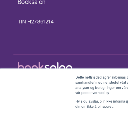
Booksalon
TIN FI27861214
Dette nettstedet lagrer informa
Personvernerklæring
samhandler med nettstedet vårt o
analyser og beregninger om våre
© 2026 booksalon
vår personvernpolicy
Hvis du avslår, blir ikke informa
din om ikke å bli sporet.