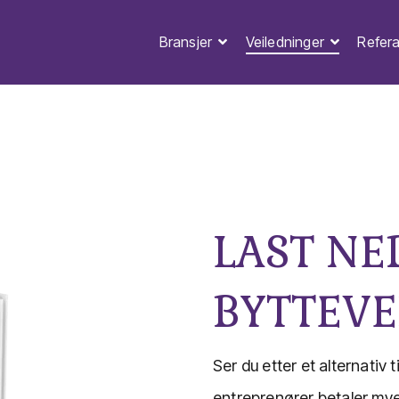
Bransjer
Veiledninger
Refer
LAST NE
BYTTEV
Ser du etter et alternativ 
entreprenører betaler mye