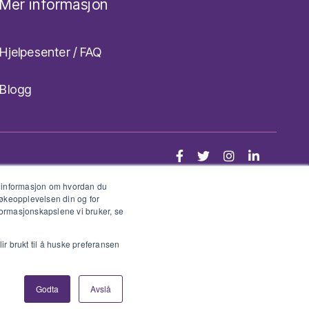
Mer informasjon
Hjelpesenter / FAQ
Blogg
Facebook
Twitter
Instagram
LinkedIn
e informasjon om hvordan du
søkeopplevelsen din og for
ormasjonskapslene vi bruker, se
ir brukt til å huske preferansen
Godta
Avslå