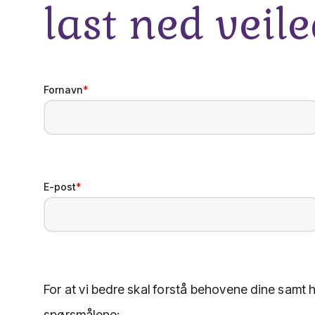
last ned veil
Fornavn
*
E-post
*
For at vi bedre skal forstå behovene dine samt h
spørsmålene: