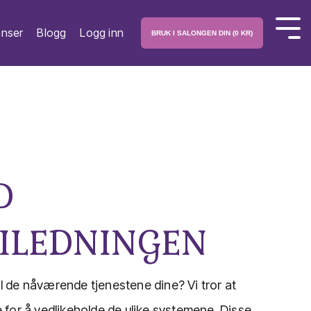
anser
Blogg
Logg inn
Tog
BRUK I SALONGEN DIN (0 KR)
Men
D
EILEDNINGEN
til de nåværende tjenestene dine? Vi tror at
 for å vedlikeholde de ulike systemene. Disse